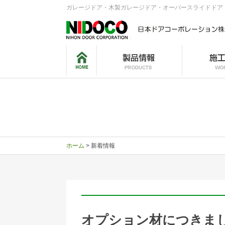
ガレージドア・木製ガレージドア・オーバースライドドア・
木製ガレージドア
スチール製ガレージドア
電動オープナー
ガーデンハウス
製品比較
木製ガレ
スチール
木
木
木
木
ス
ス
ス
ュ
R
R
T
ホーム
> 新着情報
オプション材につきま