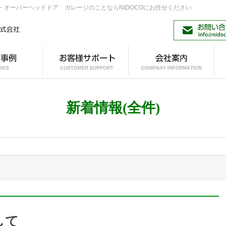
オーバーヘッドドア ガレージのことならNIDOCOにお任せください
ージドア
製ガレージドア
お客様サポート
製品資料
会社案内・概要
機械紹介
製作風景
トップページ イメージ
製ガレージドア ソリッド
製ガレージドア 防火設備
製ガレージドア レイズド
製ガレージドア フラッシ
チール製ガレージドア
チール製ガレージドア
チール製ガレージドア
木製ガレージドア ソリッド
木製ガレージドア 防火設備
木製ガレージドア 防火設備
木製ガレージドア レイズド
木製ガレージドア フラッシ
スチール製ガレージドア
スチール製ガレージドア
スチール製ガレージドア
旧 スチール製ガレージドア
旧 スチール製ガレージドア
旧 スチール製ガレージドア
取り付けまでの流
よくある質問
アフターメンテナ
故障かな？と思っ
設計・その他資料
製作・見積依頼書
カタログ
取扱説明書
新着情報(全件)
ラリー
V
C
X
EB
EC
ュ
RV
RC
TX
レイズド ※生産終了
フラット ※生産終了
ノーリブフラット ※生産終
了
して