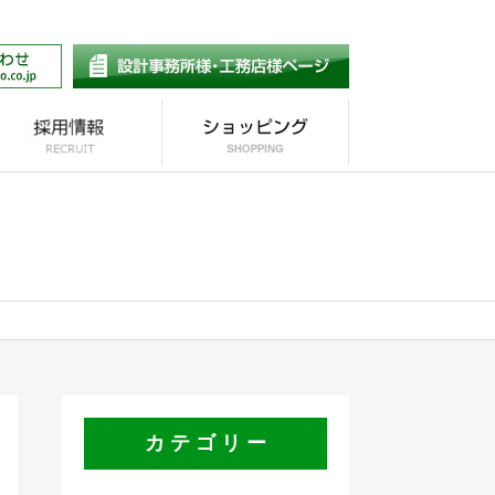
ギャ
れ
ンス
たら
カ テ ゴ リ ー